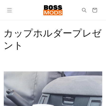
コンテ
カ
ンツに
進む
ー
ト
カップホルダープレゼ
ント